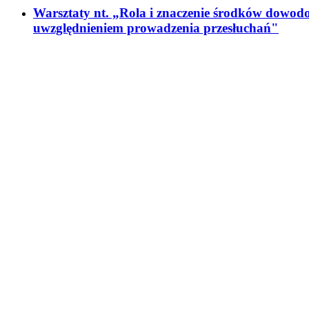
Warsztaty nt. „Rola i znaczenie środków dowodo
uwzględnieniem prowadzenia przesłuchań"