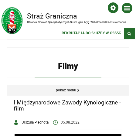
Straż Graniczna
Ośrodek Szkoleń Specjalistycznych SG im. gen. bryg. Wilhelma Orlika-Rückemanna
REKRUTACJA DO SŁUŻBY W OSSSG
Filmy
pokaż menu
I Międzynarodowe Zawody Kynologiczne -
film
Urszula Piechota
05.08.2022