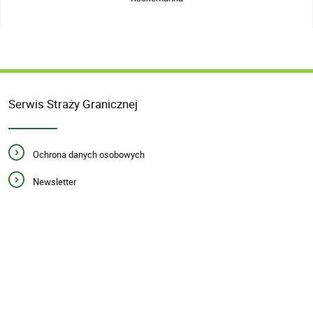
Serwis Straży Granicznej
Ochrona danych osobowych
Newsletter
Polityka prywatności
Biuletyn Informacji Publicznej
Informacja o komunikowaniu się
Prawa autorskie