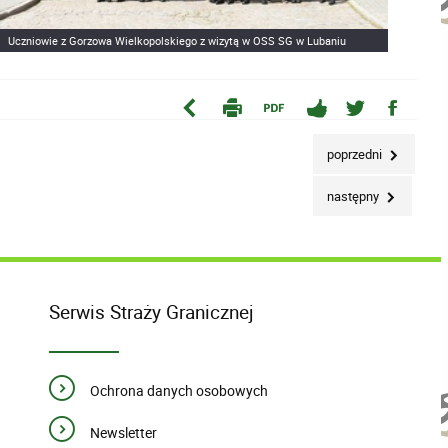
Uczniowie z Gorzowa Wielkopolskiego z wizytą w OSS SG w Lubaniu
poprzedni
następny
Serwis Straży Granicznej
Ochrona danych osobowych
Newsletter