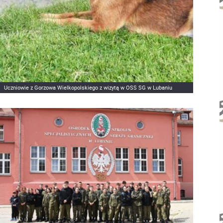
Uczniowie z Gorzowa Wielkopolskiego z wizytą w OSS SG w Lubaniu