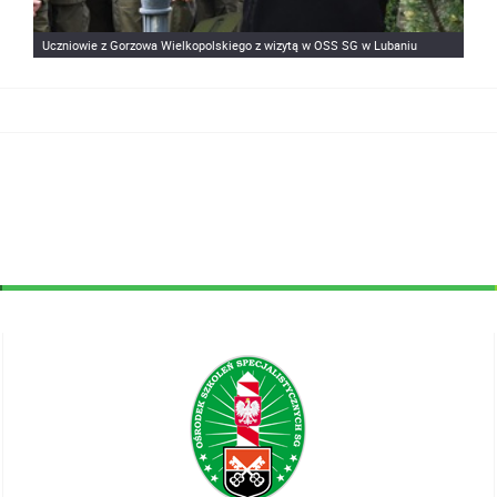
Uczniowie z Gorzowa Wielkopolskiego z wizytą w OSS SG w Lubaniu